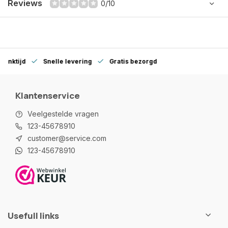
Reviews
0/10
denktijd
Snelle levering
Gratis bezorgd
Klantenservice
Veelgestelde vragen
123-45678910
customer@service.com
123-45678910
Usefull links