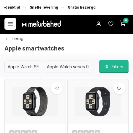
enktijd
Snelle levering
Gratis bezorgd
0
Terug
Apple smartwatches
Apple Watch SE
Apple Watch series 9
Apple Watch serie
Filters