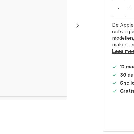
-
De Apple 
ontworpen
modellen,
maken, en
Lees me
12 ma
30 da
Snell
Grati