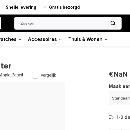
Snelle levering
Gratis bezorgd
atches
Accessoires
Thuis & Wonen
pter
€NaN
Apple Pencil
Vergelijk
Maak ee
1-2 d