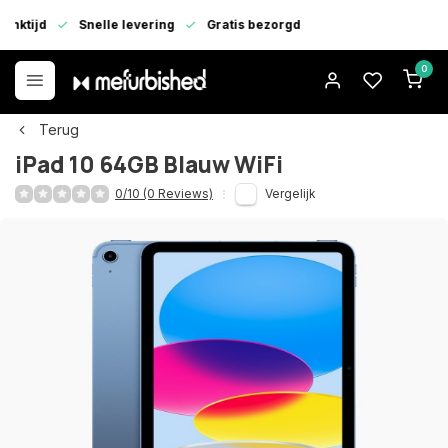
enktijd
Snelle levering
Gratis bezorgd
0
Terug
iPad 10 64GB Blauw WiFi
0/10 (0 Reviews)
Vergelijk