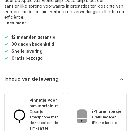
door de Apple A14 Bionic chip. Deze chip biedt een
aanzienlijke sprong voorwaarts in prestaties ten opzichte van
eerdere modellen, met verbeterde verwerkingssnelheden en
efficiëntie.
Lees meer
12 maanden garantie
30 dagen bedenktijd
Snelle levering
Gratis bezorgd
Inhoud van de levering
Pinnetje voor
simkaartsleuf
iPhone hoesje
Open je
smartphone met
Gratis lederen
deze tool om de
iPhone hoesje
simkaart te