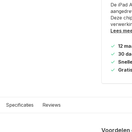
De iPad A
aangedrev
Deze chip
verwerkin
Lees me
12 ma
30 da
Snell
Grati
Specificaties
Reviews
Voordelen 