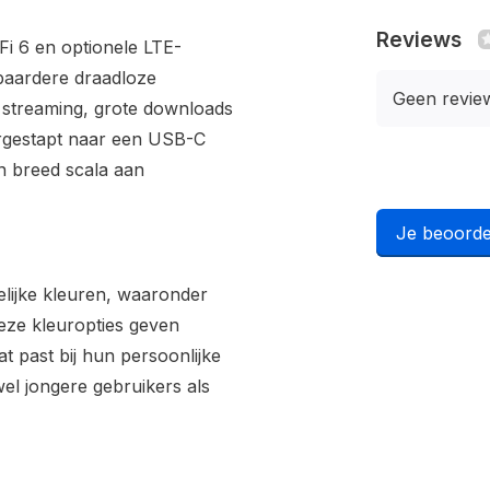
Reviews
Fi 6 en optionele LTE-
wbaardere draadloze
Geen revie
r streaming, grote downloads
ergestapt naar een USB-C
en breed scala aan
Je beoorde
kelijke kleuren, waaronder
Deze kleuropties geven
t past bij hun persoonlijke
wel jongere gebruikers als