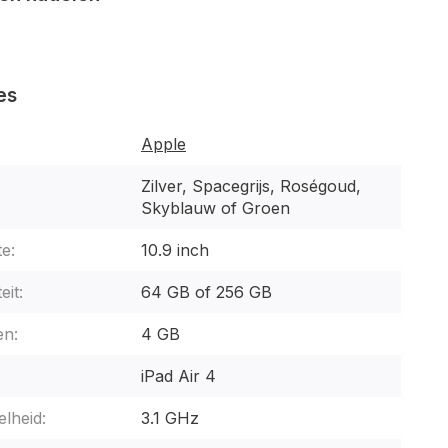
es
Apple
Zilver, Spacegrijs, Roségoud,
Skyblauw of Groen
e:
10.9 inch
eit:
64 GB of 256 GB
n:
4 GB
iPad Air 4
lheid:
3.1 GHz