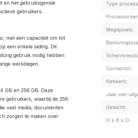
eit en het gebruiksgemak
Type process
uctieve gebruikers.
Processorker
Megapixels:
r, met een capaciteit om tot
Besturingssy
op een enkele lading. Dit
gdurig gebruik nodig hebben
Schermresolu
 lange werkdagen.
Connector:
Netwerk:
n 64 GB en 256 GB. Deze
Jaar van uitg
are gebruikers, waarbij de 256
Gewicht:
die veel media, documenten
ich zorgen te maken over
H x B x D: