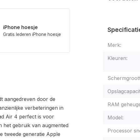
iPhone hoesje
Specificati
Gratis lederen iPhone hoesje
Merk:
Kleuren:
Schermgroott
Opslagcapacit
rdt aangedreven door de
RAM geheuge
nzienlijke verbeteringen in
d Air 4 perfect is voor
Model:
en het gebruik van augmented
Processor sne
 de tweede generatie Apple