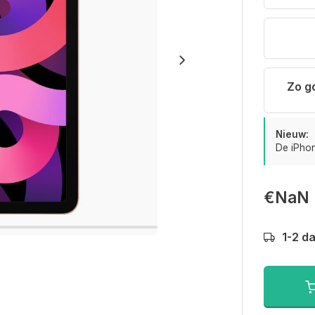
Zo g
Nieuw:
De iPhon
€NaN
1-2 d