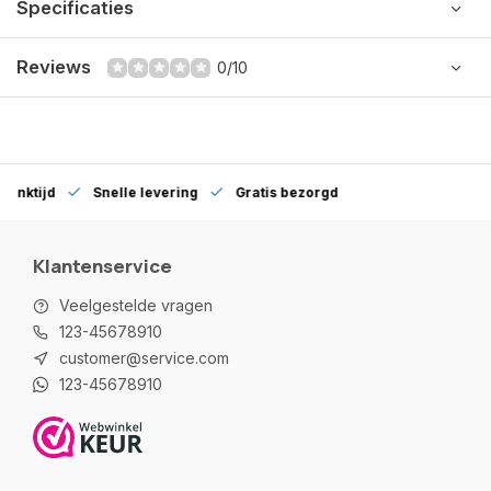
Specificaties
Reviews
0/10
denktijd
Snelle levering
Gratis bezorgd
Klantenservice
Veelgestelde vragen
123-45678910
customer@service.com
123-45678910