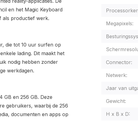
ed reality-applicaties. De
ncil en het Magic Keyboard
Processorker
f als productief werk.
Megapixels:
Besturingssy
r, die tot 10 uur surfen op
Schermresolu
enkele lading. Dit maakt het
ruik nodig hebben zonder
Connector:
ange werkdagen.
Netwerk:
Jaar van uitg
n 64 GB en 256 GB. Deze
Gewicht:
are gebruikers, waarbij de 256
H x B x D:
media, documenten en apps op