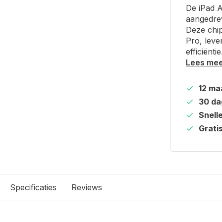
De iPad A
aangedre
Deze chip
Pro, leve
efficiëntie
Lees me
12 ma
30 da
Snell
Grati
Specificaties
Reviews