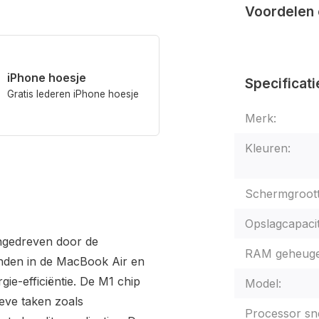
Voordelen 
iPhone hoesje
Specificati
Gratis lederen iPhone hoesje
Merk:
Kleuren:
Schermgroott
Opslagcapacit
angedreven door de
RAM geheuge
inden in de MacBook Air en
gie-efficiëntie. De M1 chip
Model:
ieve taken zoals
Processor sne