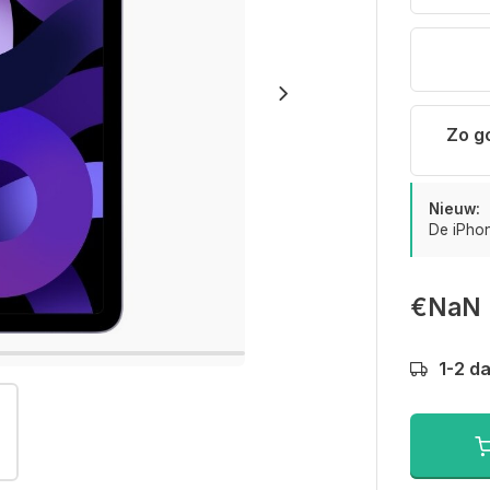
Zo g
Nieuw:
De iPhon
€NaN
1-2 d