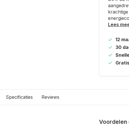
aangedrev
krachtige
energiec
Lees me
12 ma
30 da
Snell
Grati
Specificaties
Reviews
Voordelen 