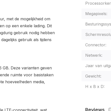
Processorker
Megapixels:
uur, met de mogelijkheid om
Besturingssy
ken op een enkele lading. Dit
angdurig gebruik nodig hebben
Schermresolu
agelijks gebruik als tijdens
Connector:
Netwerk:
Jaar van uitg
56 GB. Deze varianten geven
doende ruimte voor basistaken
Gewicht:
ote hoeveelheden media,
H x B x D:
Reviews
e LTE-connectiviteit, wat