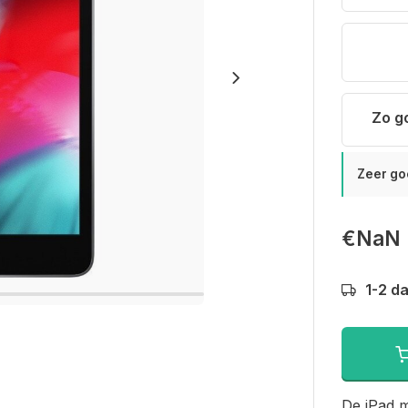
Zo g
Zeer go
€NaN
1-2 d
De iPad m