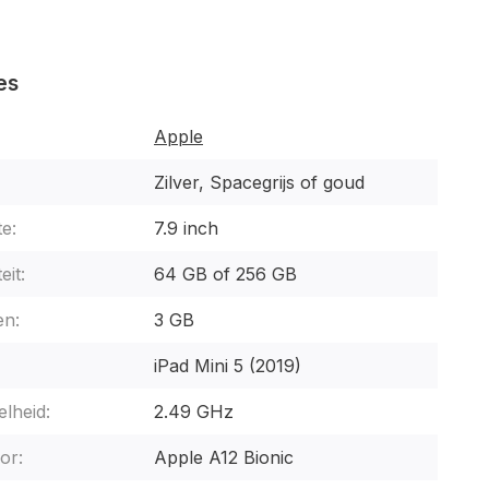
es
Apple
Zilver, Spacegrijs of goud
e:
7.9 inch
eit:
64 GB of 256 GB
n:
3 GB
iPad Mini 5 (2019)
lheid:
2.49 GHz
or:
Apple A12 Bionic