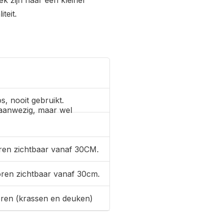
ek zijn naar een kleiner
teit.
s, nooit gebruikt.
aanwezig, maar wel
ren zichtbaar vanaf 30CM.
oren zichtbaar vanaf 30cm.
oren (krassen en deuken)