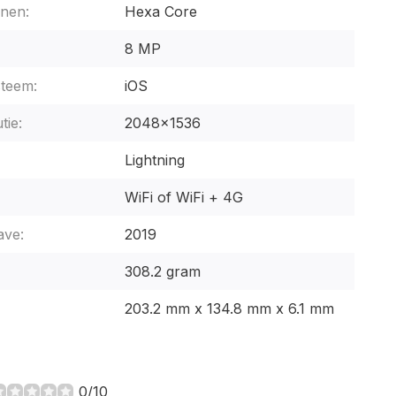
nen:
Hexa Core
8 MP
steem:
iOS
tie:
2048x1536
Lightning
WiFi of WiFi + 4G
ave:
2019
308.2 gram
203.2 mm x 134.8 mm x 6.1 mm
0/10