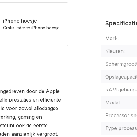
iPhone hoesje
Specificati
Gratis lederen iPhone hoesje
Merk:
Kleuren:
Schermgroott
Opslagcapacit
RAM geheuge
aangedreven door de Apple
le prestaties en efficiënte
Model:
 is voor zowel alledaagse
Processor sne
werking, gaming en
rsteunt ook de eerste
Type process
eden aanzienlijk vergroot.