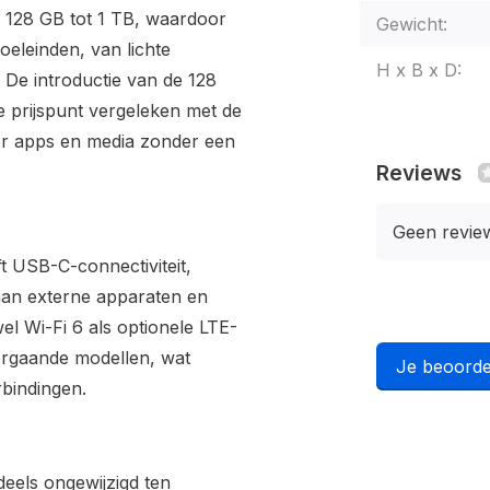
n 128 GB tot 1 TB, waardoor
Gewicht:
oeleinden, van lichte
H x B x D:
. De introductie van de 128
e prijspunt vergeleken met de
or apps en media zonder een
Reviews
Geen revie
ft USB-C-connectiviteit,
aan externe apparaten en
l Wi-Fi 6 als optionele LTE-
voorgaande modellen, wat
Je beoorde
rbindingen.
deels ongewijzigd ten