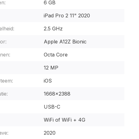
n:
6 GB
iPad Pro 2 11" 2020
lheid:
2.5 GHz
or:
Apple A12Z Bionic
nen:
Octa Core
12 MP
steem:
iOS
tie:
1668x2388
USB-C
WiFi of WiFi + 4G
ave:
2020