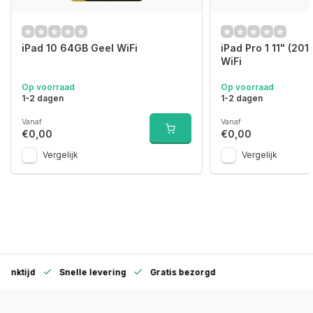
iPad 10 64GB Geel WiFi
iPad Pro 1 11" (20
WiFi
Op voorraad
Op voorraad
1-2 dagen
1-2 dagen
Vanaf
Vanaf
€0,00
€0,00
Vergelijk
Vergelijk
denktijd
Snelle levering
Gratis bezorgd