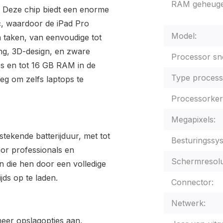
RAM geheuge
 Deze chip biedt een enorme
c, waardoor de iPad Pro
Model:
van taken, van eenvoudige tot
ng, 3D-design, en zware
Processor sne
es en tot 16 GB RAM in de
Type process
eg om zelfs laptops te
Processorker
Megapixels:
tekende batterijduur, met tot
Besturingssy
oor professionals en
Schermresolu
n die hen door een volledige
ds op te laden.
Connector:
Netwerk:
meer opslagopties aan,