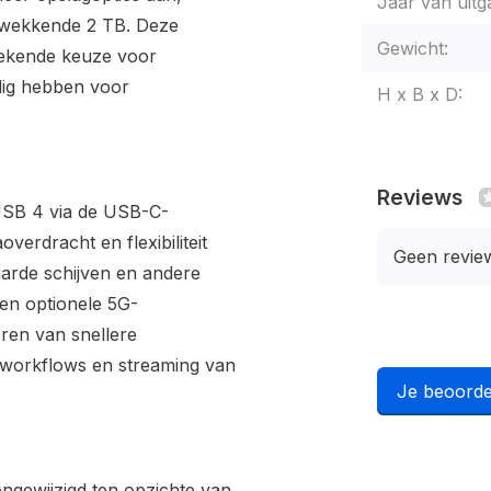
Jaar van uitg
ukwekkende 2 TB. Deze
Gewicht:
stekende keuze voor
dig hebben voor
H x B x D:
Reviews
USB 4 via de USB-C-
overdracht en flexibiliteit
Geen revie
harde schijven en andere
 en optionele 5G-
eren van snellere
d workflows en streaming van
Je beoorde
ongewijzigd ten opzichte van