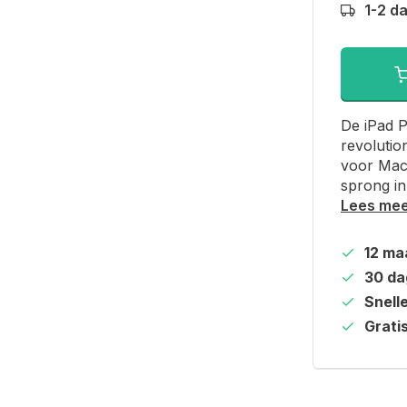
1-2 d
De iPad P
revolutio
voor Mac
sprong in
Lees me
12 ma
30 da
Snell
Grati