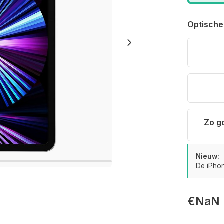
Optische
Zo g
Nieuw:
De iPhon
€NaN