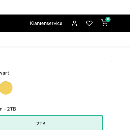
0
Klantenservice
wart
n - 2TB
2TB