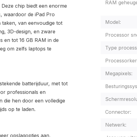
RAM geheuge
 Deze chip biedt een enorme
c, waardoor de iPad Pro
Model:
van taken, van eenvoudige tot
ng, 3D-design, en zware
Processor sne
es en tot 16 GB RAM in de
Type process
eg om zelfs laptops te
Processorker
Megapixels:
tekende batterijduur, met tot
Besturingssy
oor professionals en
Schermresolu
n die hen door een volledige
ds op te laden.
Connector:
Netwerk:
meer opslagopties aan,