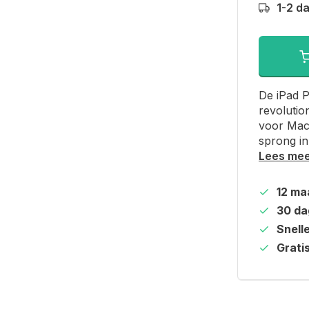
1-2 d
De iPad P
revolutio
voor Mac
sprong in
Lees me
12 ma
30 da
Snell
Grati