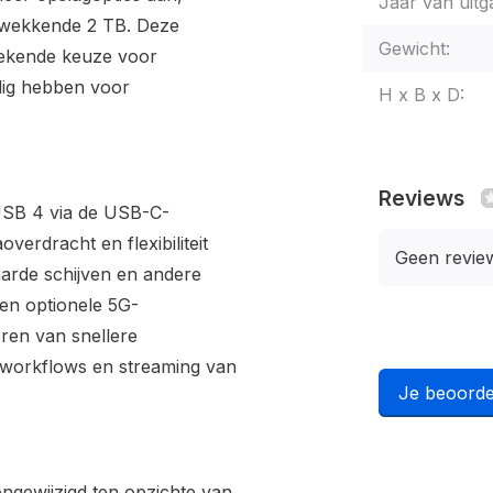
Jaar van uitg
ukwekkende 2 TB. Deze
Gewicht:
stekende keuze voor
dig hebben voor
H x B x D:
Reviews
USB 4 via de USB-C-
overdracht en flexibiliteit
Geen revie
harde schijven en andere
 en optionele 5G-
eren van snellere
d workflows en streaming van
Je beoorde
ongewijzigd ten opzichte van