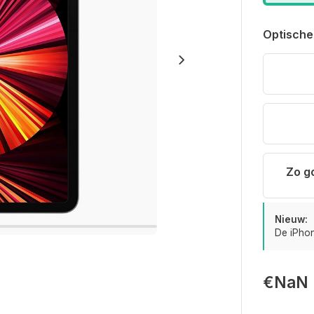
Optische
Zo g
Nieuw:
De iPhon
€NaN