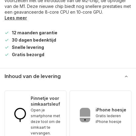
voortzetten met de introductie van de M2-chip, de opvolger
van de M1. Deze nieuwe chip biedt nog snellere prestaties met
een geavanceerde 8-core CPU en 10-core GPU.
Lees meer
12 maanden garantie
30 dagen bedenktijd
Snelle levering
Gratis bezorgd
Inhoud van de levering
Pinnetje voor
simkaartsleuf
iPhone hoesje
Open je
smartphone met
Gratis lederen
deze tool om de
iPhone hoesje
simkaart te
vervangen.