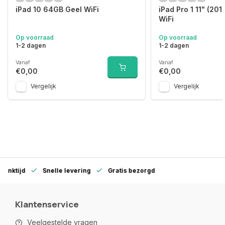
iPad 10 64GB Geel WiFi
iPad Pro 1 11" (20
WiFi
Op voorraad
Op voorraad
1-2 dagen
1-2 dagen
Vanaf
Vanaf
€0,00
€0,00
Vergelijk
Vergelijk
denktijd
Snelle levering
Gratis bezorgd
Klantenservice
Veelgestelde vragen