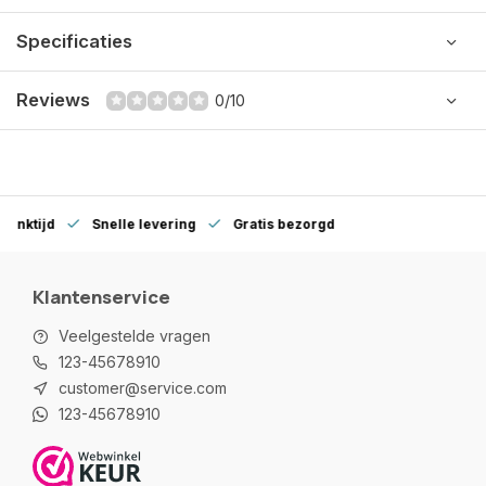
Specificaties
Reviews
0/10
denktijd
Snelle levering
Gratis bezorgd
Klantenservice
Veelgestelde vragen
123-45678910
customer@service.com
123-45678910