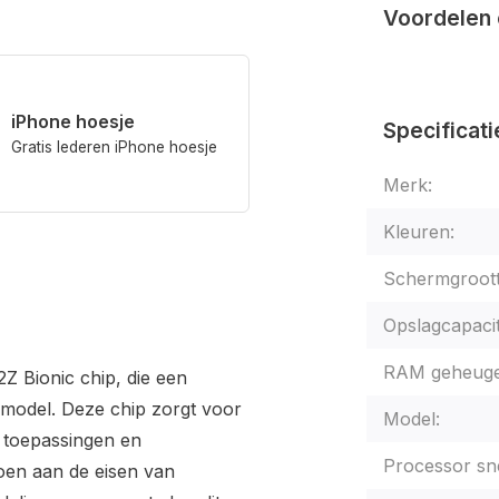
Voordelen 
iPhone hoesje
Specificati
Gratis lederen iPhone hoesje
Merk:
Kleuren:
Schermgroott
Opslagcapacit
RAM geheuge
2Z Bionic chip, die een
e model. Deze chip zorgt voor
Model:
e toepassingen en
Processor sne
doen aan de eisen van