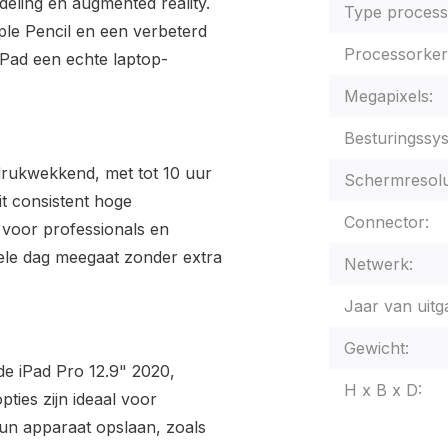
deling en augmented reality.
Type process
le Pencil en een verbeterd
Processorker
iPad een echte laptop-
Megapixels:
Besturingssy
indrukwekkend, met tot 10 uur
Schermresolu
it consistent hoge
Connector:
 voor professionals en
ele dag meegaat zonder extra
Netwerk:
Jaar van uitg
Gewicht:
de iPad Pro 12.9" 2020,
H x B x D:
ties zijn ideaal voor
hun apparaat opslaan, zoals