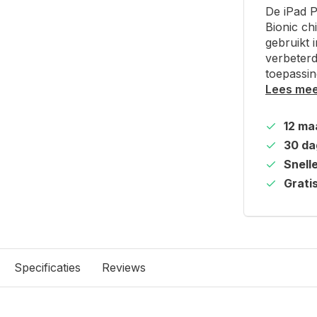
De iPad P
Bionic ch
gebruikt 
verbeterd
toepassin
Lees me
12 ma
30 da
Snell
Grati
Specificaties
Reviews