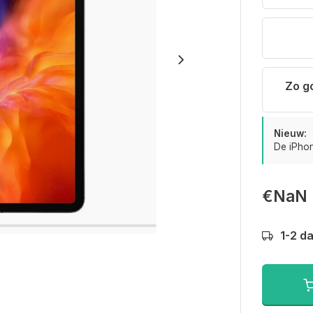
Zo g
Nieuw:
De iPhon
€NaN
1-2 d