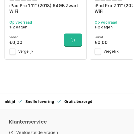
iPad Pro 1 11" (2018) 64GB Zwart
iPad Pro 2 11" (20
WiFi
WiFi
Op voorraad
Op voorraad
1-2 dagen
1-2 dagen
Vanaf
Vanaf
€0,00
€0,00
Vergelijk
Vergelijk
denktijd
Snelle levering
Gratis bezorgd
Klantenservice
Veelgestelde vragen