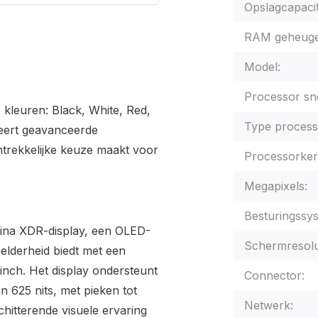
Opslagcapacit
RAM geheuge
Model:
Processor sne
e kleuren: Black, White, Red,
Type process
eert geavanceerde
antrekkelijke keuze maakt voor
Processorker
Megapixels:
Besturingssy
tina XDR-display, een OLED-
Schermresolu
elderheid biedt met een
 inch. Het display ondersteunt
Connector:
 625 nits, met pieken tot
Netwerk:
hitterende visuele ervaring