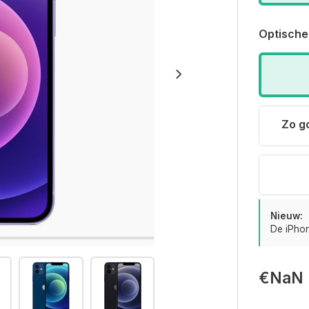
Optische
Zo g
Nieuw:
De iPhon
€NaN