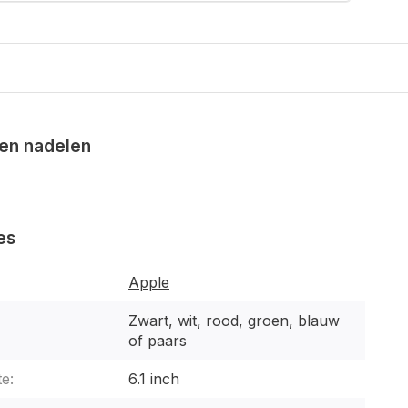
en nadelen
es
Apple
Zwart, wit, rood, groen, blauw
of paars
e:
6.1 inch