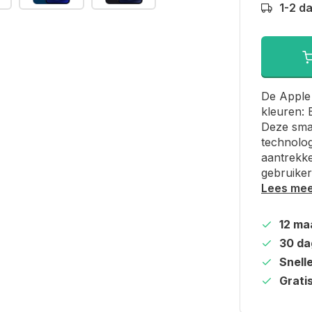
1-2 d
De Apple 
kleuren: 
Deze sma
technolog
aantrekke
gebruiker
Lees me
12 ma
30 da
Snell
Grati