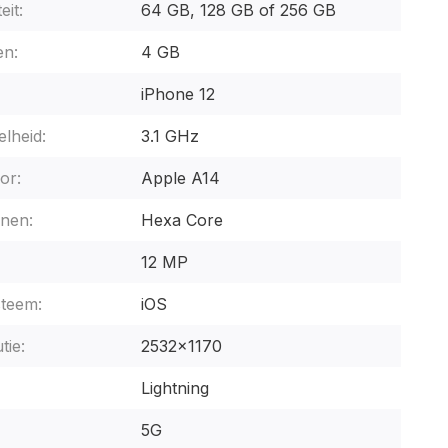
eit:
64 GB, 128 GB of 256 GB
n:
4 GB
iPhone 12
lheid:
3.1 GHz
or:
Apple A14
nen:
Hexa Core
12 MP
steem:
iOS
tie:
2532x1170
Lightning
5G