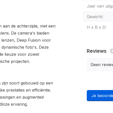
Jaar van uitg
Gewicht:
m aan de achterzijde, met een
H x B x D:
lens. De camera's bieden
 lenzen, Deep Fusion voor
r dynamische foto's. Deze
Reviews
de keuze voor zowel
ische projecten.
Geen revie
n zijn soort gebouwd op een
e prestaties en efficiëntie.
Je beoorde
passingen en augmented
dloze ervaring.