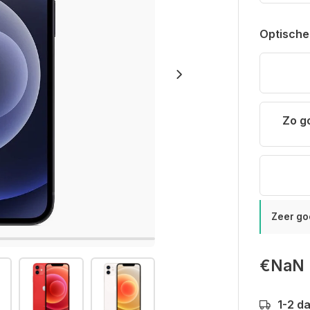
Optische
Zo g
Zeer go
€NaN
1-2 d