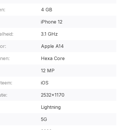
n:
4 GB
iPhone 12
lheid:
3.1 GHz
or:
Apple A14
nen:
Hexa Core
12 MP
steem:
iOS
tie:
2532x1170
Lightning
5G