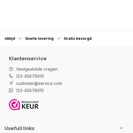
denktijd
Snelle levering
Gratis bezorgd
Klantenservice
Veelgestelde vragen
123-45678910
customer@service.com
123-45678910
Usefull links