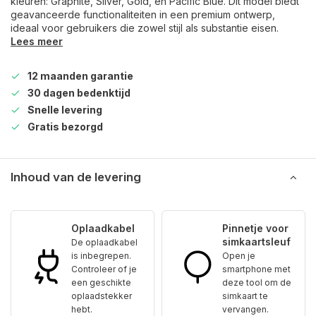
kleuren: Graphite, Silver, Gold, en Pacific Blue. Dit model biedt
geavanceerde functionaliteiten in een premium ontwerp,
ideaal voor gebruikers die zowel stijl als substantie eisen.
Lees meer
12 maanden garantie
30 dagen bedenktijd
Snelle levering
Gratis bezorgd
Inhoud van de levering
Oplaadkabel
Pinnetje voor
simkaartsleuf
De oplaadkabel
is inbegrepen.
Open je
Controleer of je
smartphone met
een geschikte
deze tool om de
oplaadstekker
simkaart te
hebt.
vervangen.