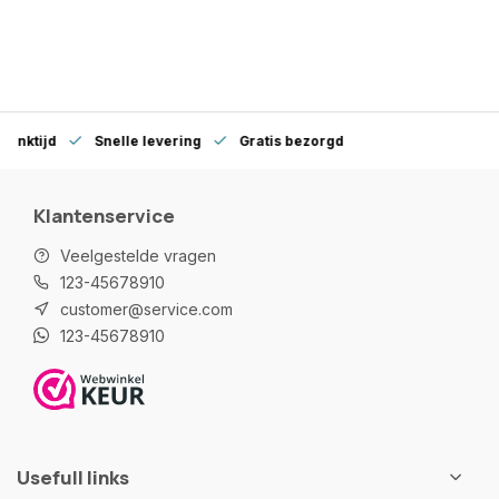
denktijd
Snelle levering
Gratis bezorgd
Klantenservice
Veelgestelde vragen
123-45678910
customer@service.com
123-45678910
Usefull links