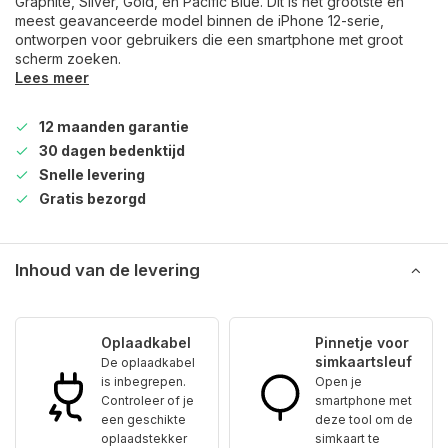
Graphite, Silver, Gold, en Pacific Blue. Dit is het grootste en
meest geavanceerde model binnen de iPhone 12-serie,
ontworpen voor gebruikers die een smartphone met groot
scherm zoeken.
Lees meer
12 maanden garantie
30 dagen bedenktijd
Snelle levering
Gratis bezorgd
Inhoud van de levering
Oplaadkabel
Pinnetje voor
simkaartsleuf
De oplaadkabel
is inbegrepen.
Open je
Controleer of je
smartphone met
een geschikte
deze tool om de
oplaadstekker
simkaart te