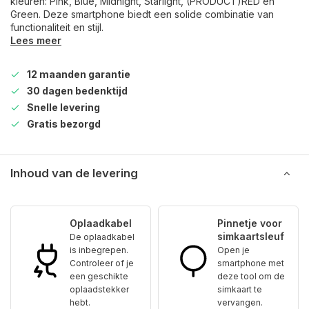
kleuren: Pink, Blue, Midnight, Starlight, (PRODUCT)RED en
Green. Deze smartphone biedt een solide combinatie van
functionaliteit en stijl.
Lees meer
12 maanden garantie
30 dagen bedenktijd
Snelle levering
Gratis bezorgd
Inhoud van de levering
Oplaadkabel
Pinnetje voor
simkaartsleuf
De oplaadkabel
is inbegrepen.
Open je
Controleer of je
smartphone met
een geschikte
deze tool om de
oplaadstekker
simkaart te
hebt.
vervangen.