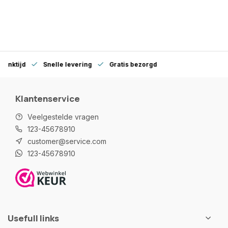
denktijd
Snelle levering
Gratis bezorgd
Klantenservice
Veelgestelde vragen
123-45678910
customer@service.com
123-45678910
Usefull links