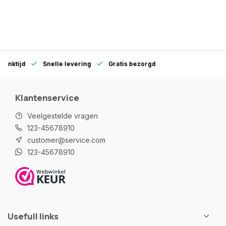
denktijd
Snelle levering
Gratis bezorgd
Klantenservice
Veelgestelde vragen
123-45678910
customer@service.com
123-45678910
Usefull links