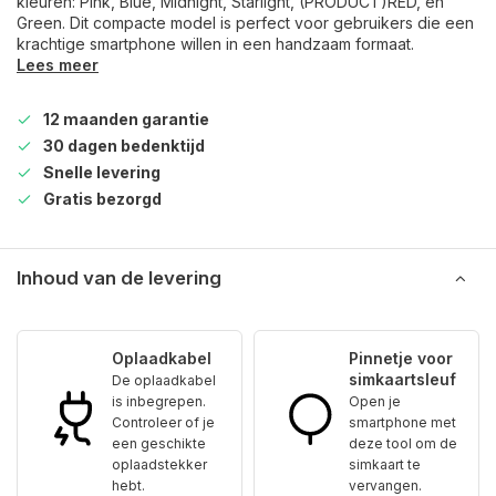
kleuren: Pink, Blue, Midnight, Starlight, (PRODUCT)RED, en
Green. Dit compacte model is perfect voor gebruikers die een
krachtige smartphone willen in een handzaam formaat.
Lees meer
12 maanden garantie
30 dagen bedenktijd
Snelle levering
Gratis bezorgd
Inhoud van de levering
Oplaadkabel
Pinnetje voor
simkaartsleuf
De oplaadkabel
is inbegrepen.
Open je
Controleer of je
smartphone met
een geschikte
deze tool om de
oplaadstekker
simkaart te
hebt.
vervangen.