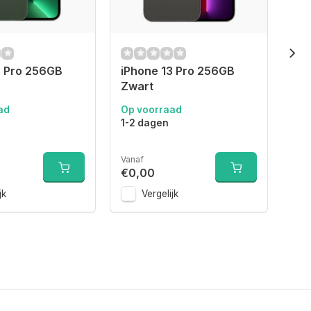
3 Pro 256GB
iPhone 13 Pro 256GB
iPh
Zwart
Bl
ad
Op voorraad
Op 
1-2 dagen
1-2
Vanaf
Van
€0,00
€0
jk
Vergelijk