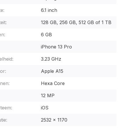
e:
6.1 inch
eit:
128 GB, 256 GB, 512 GB of 1 TB
n:
6 GB
iPhone 13 Pro
lheid:
3.23 GHz
or:
Apple A15
nen:
Hexa Core
12 MP
steem:
iOS
tie:
2532 x 1170