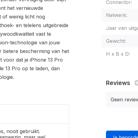
Connector:
ent het vernieuwde
Netwerk:
of weinig licht nog
hoek- en telelens uitgebreide
Jaar van uitg
ywoodkwaliteit vast te
Gewicht:
sion-technologie van jouw
er betere bescherming van het
H x B x D:
 voor dat je iPhone 13 Pro
 de 13 Pro op te laden, dan
logie.
Reviews
Geen revie
s, nooit gebruikt.
aanwezig, maar wel
Je beoorde