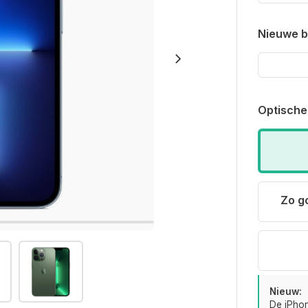
Nieuwe ba
Optische
Zo g
Nieuw:
De iPhon