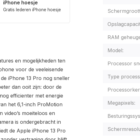
iPhone hoesje
Gratis lederen iPhone hoesje
Schermgroott
Opslagcapacit
RAM geheuge
Model:
atures en mogelijkheden ten
Processor sne
tphone voor de veeleisende
Type process
 de iPhone 13 Pro nog sneller
beter dan ooit zijn: door de
Processorker
nog efficienter met energie
Megapixels:
an het 6,1-inch ProMotion
n video’s moeiteloos en
Besturingssy
amera is ondergebracht in
Schermresolu
iedt de Apple iPhone 13 Pro
nder vertraging door blijft