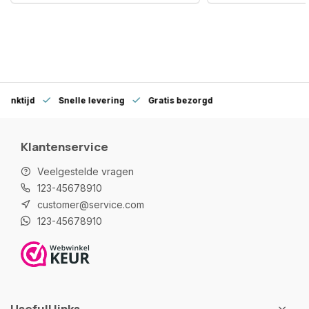
denktijd
Snelle levering
Gratis bezorgd
Klantenservice
Veelgestelde vragen
123-45678910
customer@service.com
123-45678910
Usefull links