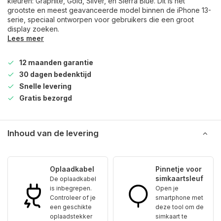
kleuren: Graphite, Gold, Silver, en Sierra Blue. Dit is het
grootste en meest geavanceerde model binnen de iPhone 13-
serie, speciaal ontworpen voor gebruikers die een groot
display zoeken.
Lees meer
12 maanden garantie
30 dagen bedenktijd
Snelle levering
Gratis bezorgd
Inhoud van de levering
Oplaadkabel
Pinnetje voor
simkaartsleuf
De oplaadkabel
is inbegrepen.
Open je
Controleer of je
smartphone met
een geschikte
deze tool om de
oplaadstekker
simkaart te