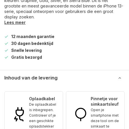
kleuren: Graphite, Gold, Silver, en Sierra Blue. Dit is het
grootste en meest geavanceerde model binnen de iPhone 13-
serie, speciaal ontworpen voor gebruikers die een groot
display zoeken.
Lees meer
12 maanden garantie
30 dagen bedenktijd
Snelle levering
Gratis bezorgd
Inhoud van de levering
Oplaadkabel
Pinnetje voor
simkaartsleuf
De oplaadkabel
is inbegrepen.
Open je
Controleer of je
smartphone met
een geschikte
deze tool om de
oplaadstekker
simkaart te