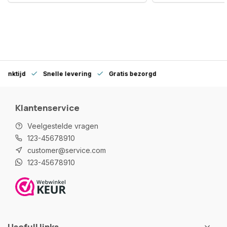
denktijd
Snelle levering
Gratis bezorgd
Klantenservice
Veelgestelde vragen
123-45678910
customer@service.com
123-45678910
Usefull links