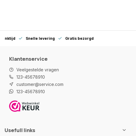
denktijd
Snelle levering
Gratis bezorgd
Klantenservice
Veelgestelde vragen
123-45678910
customer@service.com
123-45678910
Usefull links