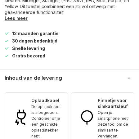
kleuren: Midnight, Starlight, (PRODUCT)RED, Blue, Purple, en
Yellow. Dit toestel combineert een stijlvol ontwerp met
geavanceerde functionaliteit.
Lees meer
12 maanden garantie
30 dagen bedenktijd
Snelle levering
Gratis bezorgd
Inhoud van de levering
Oplaadkabel
Pinnetje voor
simkaartsleuf
De oplaadkabel
is inbegrepen.
Open je
Controleer of je
smartphone met
een geschikte
deze tool om de
oplaadstekker
simkaart te
hebt.
vervangen.