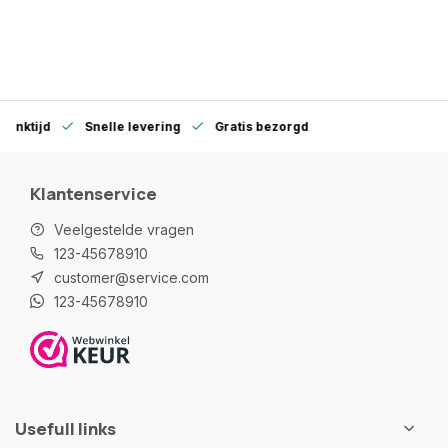
denktijd
Snelle levering
Gratis bezorgd
Klantenservice
Veelgestelde vragen
123-45678910
customer@service.com
123-45678910
Usefull links