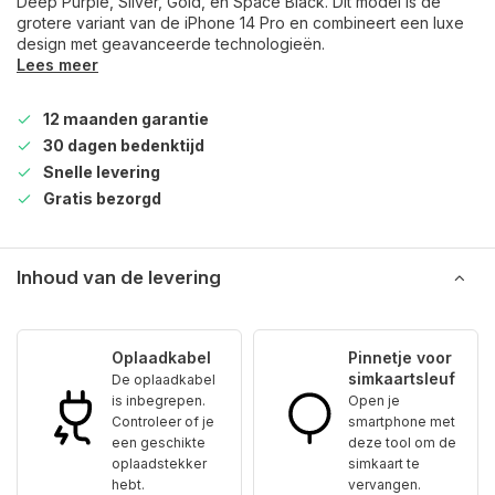
Deep Purple, Silver, Gold, en Space Black. Dit model is de
grotere variant van de iPhone 14 Pro en combineert een luxe
design met geavanceerde technologieën.
Lees meer
12 maanden garantie
30 dagen bedenktijd
Snelle levering
Gratis bezorgd
Inhoud van de levering
Oplaadkabel
Pinnetje voor
simkaartsleuf
De oplaadkabel
is inbegrepen.
Open je
Controleer of je
smartphone met
een geschikte
deze tool om de
oplaadstekker
simkaart te
hebt.
vervangen.