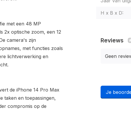
Jaar van uitg
H x B x D:
afie met een 48 MP
s 2x optische zoom, een 12
Reviews
De camera's zijn
-opnames, met functies zoals
Geen revie
re lichtverwerking en
cht.
evert de iPhone 14 Pro Max
Je beoorde
nde taken en toepassingen,
der compromis op de