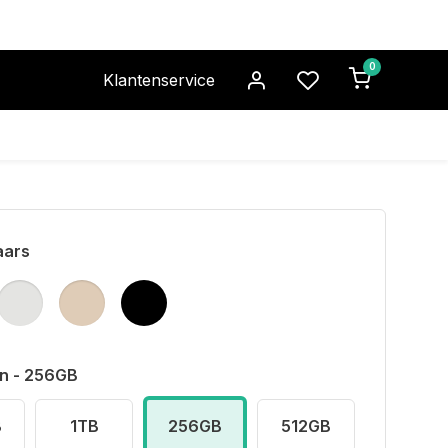
0
Klantenservice
aars
n - 256GB
B
1TB
256GB
512GB