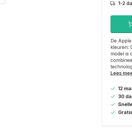
1-2 d
De Apple 
kleuren: 
model is 
combinee
technolog
Lees me
12 ma
30 da
Snell
Grati