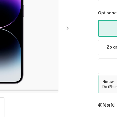
Optische
Zo g
Nieuw:
De iPhon
€NaN