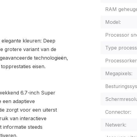
RAM geheuge
Model:
Processor sne
r elegante kleuren: Deep
Type process
de grotere variant van de
 geavanceerde technologieën,
Processorker
topprestaties eisen.
Megapixels:
Besturingssy
kwekkend 6.7-inch Super
Schermresolu
e een adaptieve
ie zorgt voor een uiterst
Connector:
ruik van interactieve
Netwerk:
t informatie steeds
tiveren.