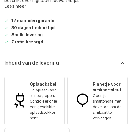
beschikt over hightech nieuwe snufjes.
Lees meer
12 maanden garantie
30 dagen bedenktijd
Snelle levering
Gratis bezorgd
Inhoud van de levering
Oplaadkabel
Pinnetje voor
simkaartsleuf
De oplaadkabel
is inbegrepen.
Open je
Controleer of je
smartphone met
een geschikte
deze tool om de
oplaadstekker
simkaart te
hebt.
vervangen.