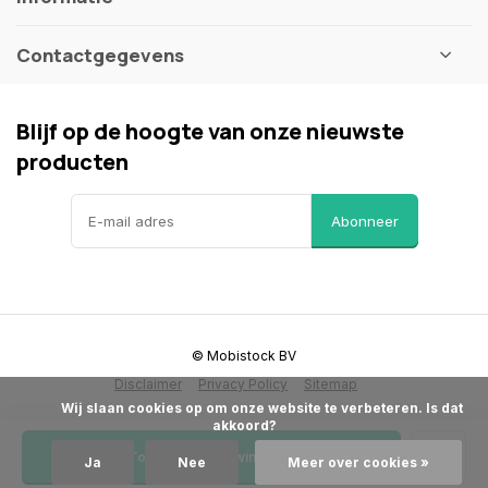
Contactgegevens
Blijf op de hoogte van onze nieuwste
producten
Abonneer
© Mobistock BV
Disclaimer
Privacy Policy
Sitemap
            Wij slaan cookies op om onze website te verbeteren. Is dat 
akkoord?

Toevoegen aan winkelwagen
Ja
Nee
Meer over cookies »