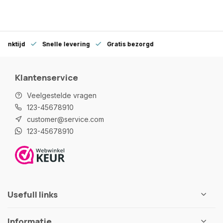
denktijd
Snelle levering
Gratis bezorgd
Klantenservice
Veelgestelde vragen
123-45678910
customer@service.com
123-45678910
Usefull links
Informatie