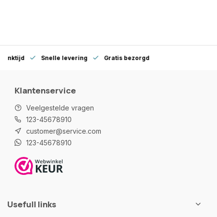
denktijd
Snelle levering
Gratis bezorgd
Klantenservice
Veelgestelde vragen
123-45678910
customer@service.com
123-45678910
Usefull links