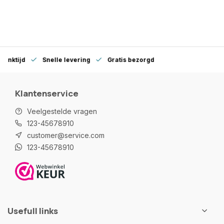
denktijd
Snelle levering
Gratis bezorgd
Klantenservice
Veelgestelde vragen
123-45678910
customer@service.com
123-45678910
Usefull links