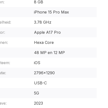
n:
8 GB
iPhone 15 Pro Max
lheid:
3.78 GHz
or:
Apple A17 Pro
nen:
Hexa Core
48 MP en 12 MP
steem:
iOS
tie:
2796x1290
USB-C
5G
ave:
2023