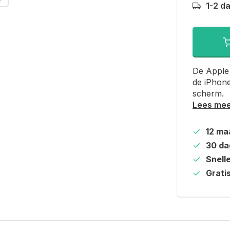
1-2 d
De Apple 
de iPhone
scherm.
Lees me
12 ma
30 da
Snell
Grati