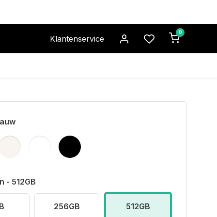
0
Klantenservice
lauw
n - 512GB
B
256GB
512GB