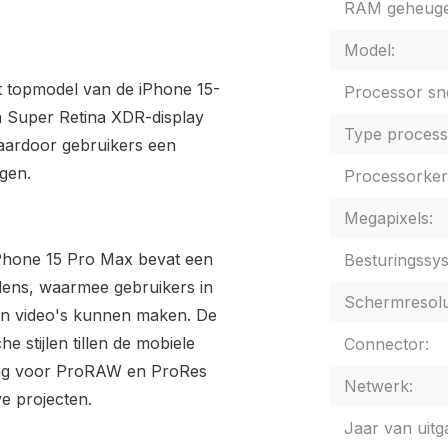
RAM geheuge
Model:
 topmodel van de iPhone 15-
Processor sne
ch Super Retina XDR-display
Type process
waardoor gebruikers een
gen.
Processorker
Megapixels:
Phone 15 Pro Max bevat een
Besturingssy
lens, waarmee gebruikers in
Schermresolu
en video's kunnen maken. De
 stijlen tillen de mobiele
Connector:
ning voor ProRAW en ProRes
Netwerk:
ve projecten.
Jaar van uitg