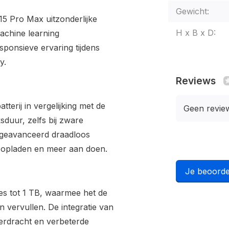
Gewicht:
15 Pro Max uitzonderlijke
H x B x D:
achine learning
sponsieve ervaring tijdens
y.
Reviews
terij in vergelijking met de
Geen revie
sduur, zelfs bij zware
n geavanceerd draadloos
an opladen en meer aan doen.
Je beoorde
es tot 1 TB, waarmee het de
 vervullen. De integratie van
erdracht en verbeterde