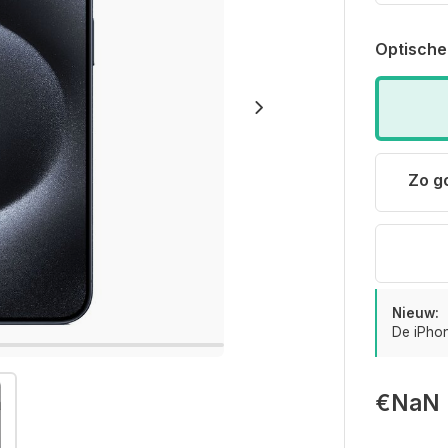
Optische
Zo g
Nieuw:
De iPhon
€NaN