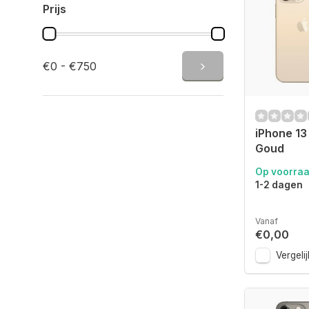
Prijs
€0 - €750
iPhone 13
Goud
Op voorra
1-2 dagen
Vanaf
€0,00
Vergelij