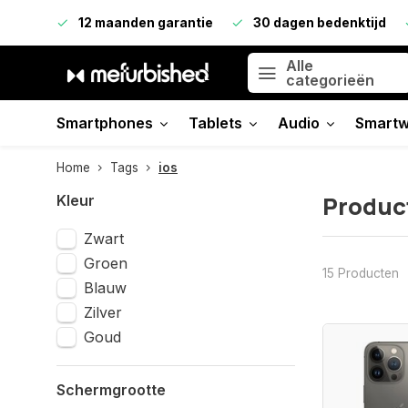
12 maanden garantie
30 dagen bedenktijd
Alle
categorieën
Smartphones
Tablets
Audio
Smartw
Home
Tags
ios
Produc
Kleur
Zwart
Groen
15 Producten
Blauw
Zilver
Goud
Schermgrootte