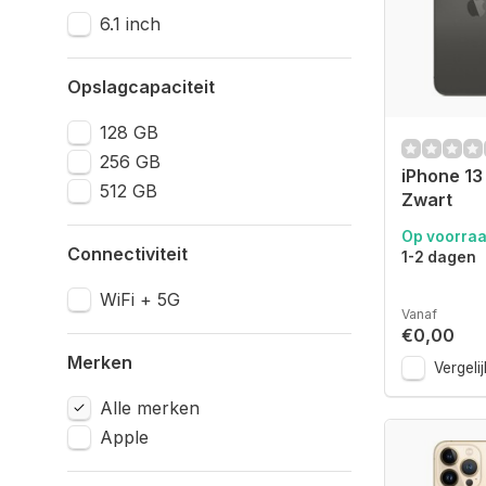
6.1 inch
Opslagcapaciteit
128 GB
256 GB
iPhone 13
512 GB
Zwart
Op voorra
Connectiviteit
1-2 dagen
WiFi + 5G
Vanaf
€0,00
Merken
Vergelij
Alle merken
Apple