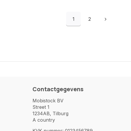
1
2
Contactgegevens
Mobistock BV
Street 1
1234AB, Tilburg
A country
KVK nummer: 0123456789