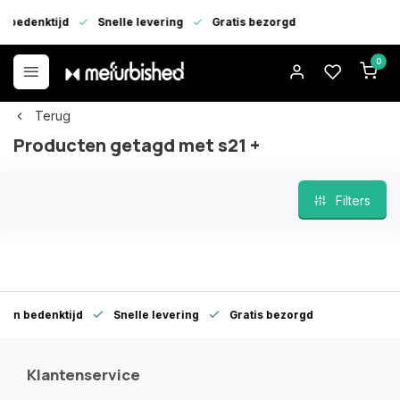
denktijd
Snelle levering
Gratis bezorgd
0
Terug
Producten getagd met s21 +
Filters
edenktijd
Snelle levering
Gratis bezorgd
Klantenservice