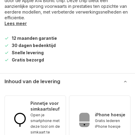
door de Apple A14 Bionic chip. Deze chip biedt een
aanzienlijke sprong voorwaarts in prestaties ten opzichte van
eerdere modellen, met verbeterde verwerkingssnelheden en
efficiëntie.
Lees meer
12 maanden garantie
30 dagen bedenktijd
Snelle levering
Gratis bezorgd
Inhoud van de levering
Pinnetje voor
simkaartsleuf
iPhone hoesje
Open je
smartphone met
Gratis lederen
deze tool om de
iPhone hoesje
simkaart te