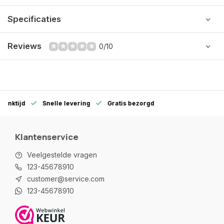
Specificaties
Reviews
0/10
denktijd
Snelle levering
Gratis bezorgd
Klantenservice
Veelgestelde vragen
123-45678910
customer@service.com
123-45678910