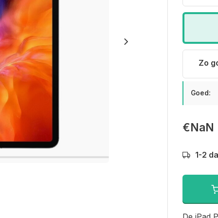
Zo g
Goed:
€NaN
1-2 d
De iPad P