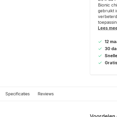
Bionic ch
gebruikt 
verbeterd
toepassin
Lees me
12 ma
30 da
Snell
Grati
Specificaties
Reviews
Voordelen 