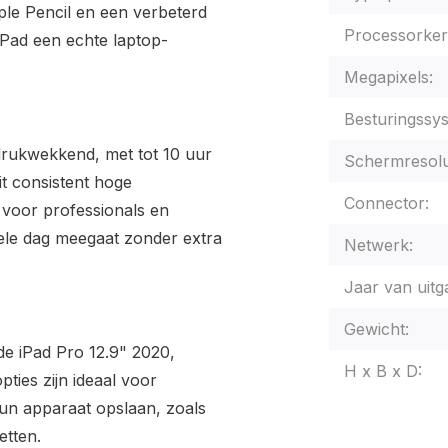
le Pencil en een verbeterd
Processorker
iPad een echte laptop-
Megapixels:
Besturingssy
indrukwekkend, met tot 10 uur
Schermresolu
it consistent hoge
Connector:
 voor professionals en
ele dag meegaat zonder extra
Netwerk:
Jaar van uitg
Gewicht:
de iPad Pro 12.9" 2020,
H x B x D:
ties zijn ideaal voor
hun apparaat opslaan, zoals
etten.