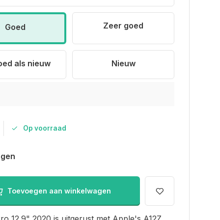
Zeer goed
Goed
oed als nieuw
Nieuw
Op voorraad
agen
Toevoegen aan winkelwagen
ro 12.9" 2020 is uitgerust met Apple's A12Z