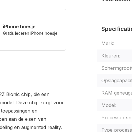
iPhone hoesje
Specificati
Gratis lederen iPhone hoesje
Merk:
Kleuren:
Schermgroott
Opslagcapacit
RAM geheuge
2Z Bionic chip, die een
e model. Deze chip zorgt voor
Model:
e toepassingen en
Processor sne
doen aan de eisen van
deling en augmented reality.
Type process