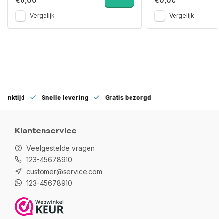
€0,00
€0,00
Vergelijk
Vergelijk
denktijd
Snelle levering
Gratis bezorgd
Klantenservice
Veelgestelde vragen
123-45678910
customer@service.com
123-45678910