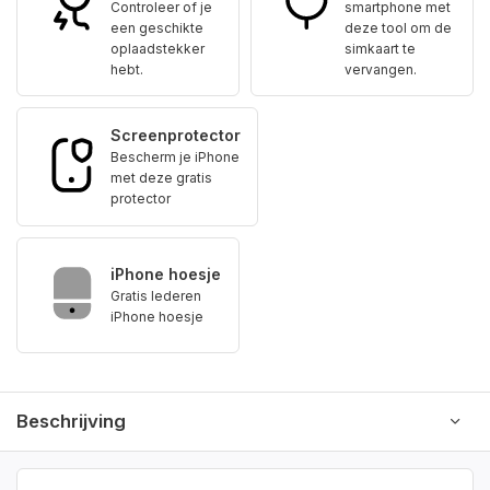
Controleer of je
smartphone met
een geschikte
deze tool om de
oplaadstekker
simkaart te
hebt.
vervangen.
Screenprotector
Bescherm je iPhone
met deze gratis
protector
iPhone hoesje
Gratis lederen
iPhone hoesje
Beschrijving