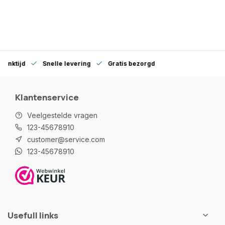
denktijd
Snelle levering
Gratis bezorgd
Klantenservice
Veelgestelde vragen
123-45678910
customer@service.com
123-45678910
Usefull links