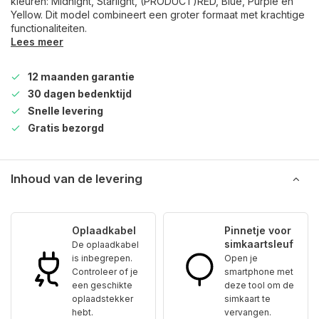
kleuren: Midnight, Starlight, (PRODUCT)RED, Blue, Purple en
Yellow. Dit model combineert een groter formaat met krachtige
functionaliteiten.
Lees meer
12 maanden garantie
30 dagen bedenktijd
Snelle levering
Gratis bezorgd
Inhoud van de levering
Oplaadkabel
Pinnetje voor
simkaartsleuf
De oplaadkabel
is inbegrepen.
Open je
Controleer of je
smartphone met
een geschikte
deze tool om de
oplaadstekker
simkaart te
hebt.
vervangen.