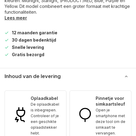
kleuren: Midnight, Starlight, (PRODUCT)RED, Blue, Purple en
Yellow. Dit model combineert een groter formaat met krachtige
functionaliteiten.
Lees meer
12 maanden garantie
30 dagen bedenktijd
Snelle levering
Gratis bezorgd
Inhoud van de levering
Oplaadkabel
Pinnetje voor
simkaartsleuf
De oplaadkabel
is inbegrepen.
Open je
Controleer of je
smartphone met
een geschikte
deze tool om de
oplaadstekker
simkaart te
hebt.
vervangen.