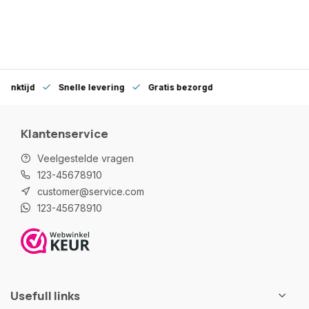
denktijd
Snelle levering
Gratis bezorgd
Klantenservice
Veelgestelde vragen
123-45678910
customer@service.com
123-45678910
Usefull links