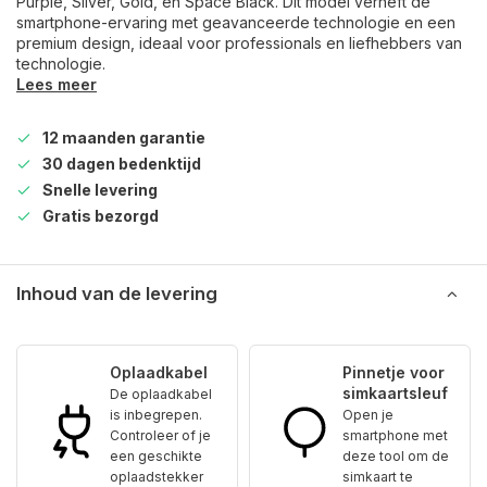
Purple, Silver, Gold, en Space Black. Dit model verheft de
smartphone-ervaring met geavanceerde technologie en een
premium design, ideaal voor professionals en liefhebbers van
technologie.
Lees meer
12 maanden garantie
30 dagen bedenktijd
Snelle levering
Gratis bezorgd
Inhoud van de levering
Oplaadkabel
Pinnetje voor
simkaartsleuf
De oplaadkabel
is inbegrepen.
Open je
Controleer of je
smartphone met
een geschikte
deze tool om de
oplaadstekker
simkaart te