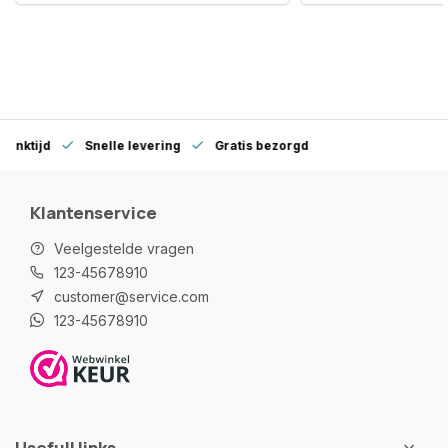
denktijd
Snelle levering
Gratis bezorgd
Klantenservice
Veelgestelde vragen
123-45678910
customer@service.com
123-45678910
Usefull links