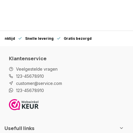
denktijd
Snelle levering
Gratis bezorgd
Klantenservice
Veelgestelde vragen
123-45678910
customer@service.com
123-45678910
Usefull links