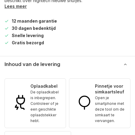
beschikt over hightech nieuwe snufjes.
Lees meer
12 maanden garantie
30 dagen bedenktijd
Snelle levering
Gratis bezorgd
Inhoud van de levering
Oplaadkabel
Pinnetje voor
simkaartsleuf
De oplaadkabel
is inbegrepen.
Open je
Controleer of je
smartphone met
een geschikte
deze tool om de
oplaadstekker
simkaart te
hebt.
vervangen.