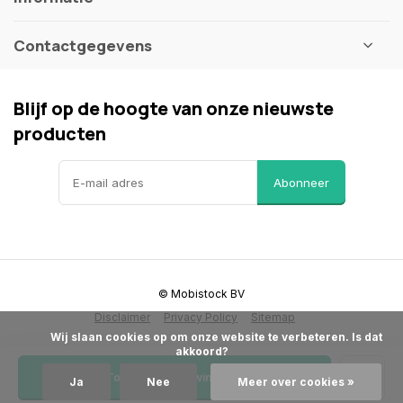
Contactgegevens
Blijf op de hoogte van onze nieuwste
producten
Abonneer
© Mobistock BV
Disclaimer
Privacy Policy
Sitemap
            Wij slaan cookies op om onze website te verbeteren. Is dat 
akkoord?

Toevoegen aan winkelwagen
Ja
Nee
Meer over cookies »