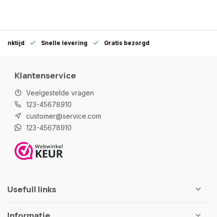
denktijd
Snelle levering
Gratis bezorgd
Klantenservice
Veelgestelde vragen
123-45678910
customer@service.com
123-45678910
Usefull links
Informatie