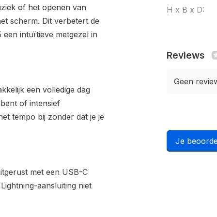
uziek of het openen van
H x B x D:
et scherm. Dit verbetert de
 een intuïtieve metgezel in
Reviews
Geen revie
kkelijk een volledige dag
bent of intensief
t tempo bij zonder dat je je
Je beoorde
 uitgerust met een USB-C
ightning-aansluiting niet