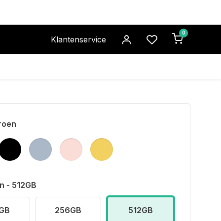
0
Klantenservice
Groen
n - 512GB
GB
256GB
512GB