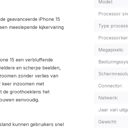
Model:
Processor sne
 de geavanceerde iPhone 15
Type process
 een meeslepende kijkervaring
Processorker
Megapixels:
hone 15 een verbluffende
Besturingssy
 heldere en scherpe beelden,
Schermresolu
e zoomen zonder verlies van
t 2 keer inzoomen met
Connector:
t de groothoeklens het
Netwerk:
bouwen eenvoudig.
Jaar van uitg
Gewicht:
Island kunnen gebruikers snel