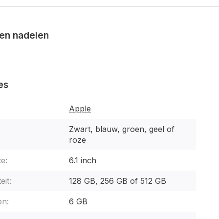
en nadelen
es
Apple
Zwart, blauw, groen, geel of
roze
e:
6.1 inch
eit:
128 GB, 256 GB of 512 GB
n:
6 GB