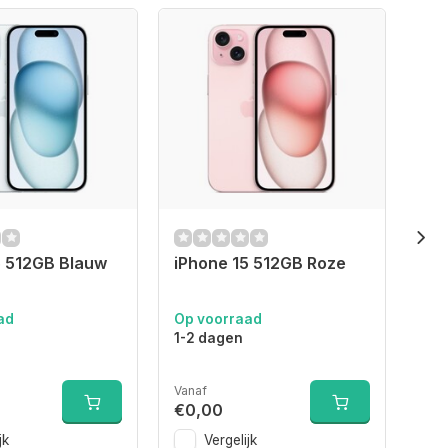
5 512GB Blauw
iPhone 15 512GB Roze
iPh
ad
Op voorraad
Op 
1-2 dagen
1-2
Vanaf
Van
€0,00
€0
jk
Vergelijk