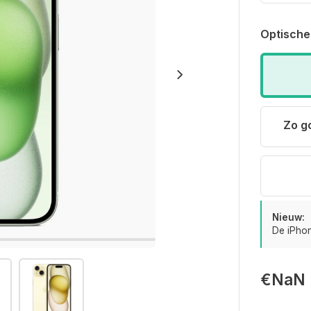
Optische
Zo g
Nieuw:
De iPhon
€NaN