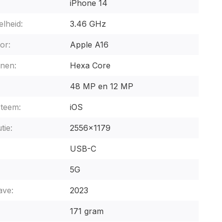
iPhone 14
lheid:
3.46 GHz
or:
Apple A16
nen:
Hexa Core
48 MP en 12 MP
steem:
iOS
tie:
2556x1179
USB-C
5G
ave:
2023
171 gram