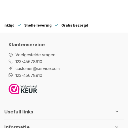
denktijd
Snelle levering
Gratis bezorgd
Klantenservice
Veelgestelde vragen
123-45678910
customer@service.com
123-45678910
Usefull links
Informatie