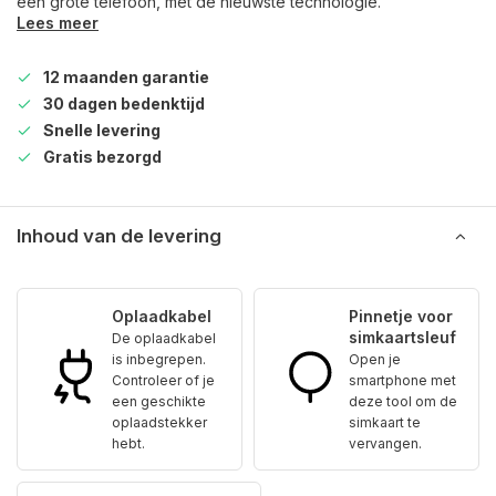
een grote telefoon, met de nieuwste technologie.
Lees meer
12 maanden garantie
30 dagen bedenktijd
Snelle levering
Gratis bezorgd
Inhoud van de levering
Oplaadkabel
Pinnetje voor
simkaartsleuf
De oplaadkabel
is inbegrepen.
Open je
Controleer of je
smartphone met
een geschikte
deze tool om de
oplaadstekker
simkaart te
hebt.
vervangen.