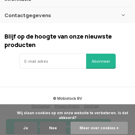
Contactgegevens
Blijf op de hoogte van onze nieuwste
producten
Abonneer
© Mobistock BV
Disclaimer
Privacy Policy
Sitemap
            Wij slaan cookies op om onze website te verbeteren. Is dat 
akkoord?

Toevoegen aan winkelwagen
Ja
Nee
Meer over cookies »