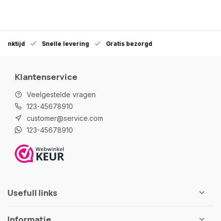
denktijd
Snelle levering
Gratis bezorgd
Klantenservice
Veelgestelde vragen
123-45678910
customer@service.com
123-45678910
Usefull links
Informatie