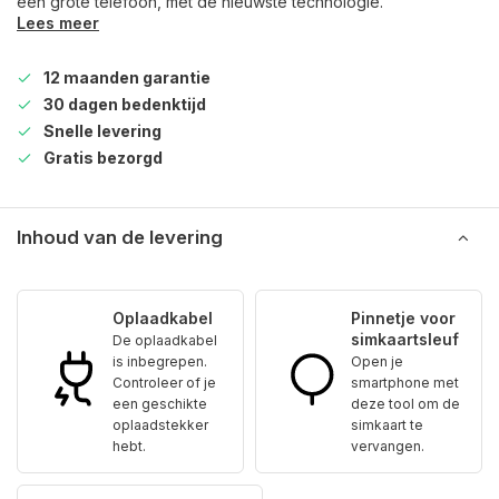
een grote telefoon, met de nieuwste technologie.
Lees meer
12 maanden garantie
30 dagen bedenktijd
Snelle levering
Gratis bezorgd
Inhoud van de levering
Oplaadkabel
Pinnetje voor
simkaartsleuf
De oplaadkabel
is inbegrepen.
Open je
Controleer of je
smartphone met
een geschikte
deze tool om de
oplaadstekker
simkaart te
hebt.
vervangen.