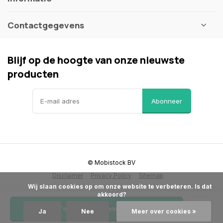
Contactgegevens
Blijf op de hoogte van onze nieuwste
producten
Abonneer
© Mobistock BV
Disclaimer
Privacy Policy
Sitemap
            Wij slaan cookies op om onze website te verbeteren. Is dat 
akkoord?

Toevoegen aan winkelwagen
Ja
Nee
Meer over cookies »